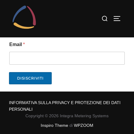
Salta
al
Cerca
APRI/C
contenuto
per:
E
Email
*
m
a
i
l
E
m
DISISCRIVITI
a
i
l
*
INFORMATIVA SULLA PRIVACY E PROTEZIONE DEI DATI
PERSONALI
Copyright © 2026 Integra Metering Systems
Inspiro Theme
di
WPZOOM